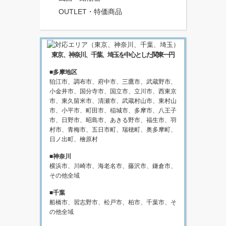
OUTLET・特価商品
東京、神奈川、千葉、埼玉を中心とした関東一円
■多摩地区
狛江市、調布市、府中市、三鷹市、武蔵野市、
小金井市、国分寺市、国立市、立川市、西東京
市、東久留米市、清瀬市、武蔵村山市、東村山
市、小平市、町田市、稲城市、多摩市、八王子
市、日野市、昭島市、あきる野市、福生市、羽
村市、青梅市、五日市町、瑞穂町、奥多摩町、
日ノ出町、檜原村
■神奈川
横浜市、川崎市、海老名市、藤沢市、鎌倉市、
その他全域
■千葉
船橋市、習志野市、松戸市、柏市、千葉市、そ
の他全域